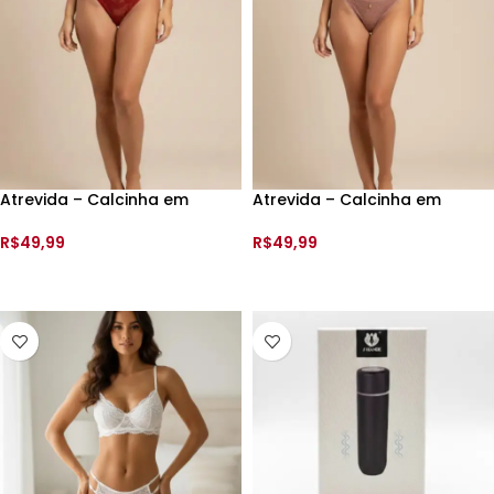
Atrevida – Calcinha em
Atrevida – Calcinha em
Renda String Fio Duplo –
Renda String Fio – 199647 –
199649 –
R$
49,99
R$
49,99
VER OPÇÕES
VER OPÇÕES