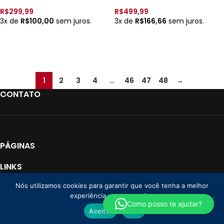
ponto G – Rec. – YSDF085
Casal – 9 vib., Rec. e Controle
App – 8998 –
R$
299,99
R$
499,99
3x de
R$
100,00
sem juros.
3x de
R$
166,66
sem juros.
VER OPÇÕES
VER OPÇÕES
1
2
3
4
…
46
47
48
→
CONTATO
PÁGINAS
LINKS
Nós utilizamos cookies para garantir que você tenha a melhor
PAGAMENTO
experiência em nosso site.
Loja Donna CNPJ: 35.766.478/0001-01
2025 Todos os direitos reservados. |
Como posso te ajudar?
Aceitar
Não
By
Lebrun