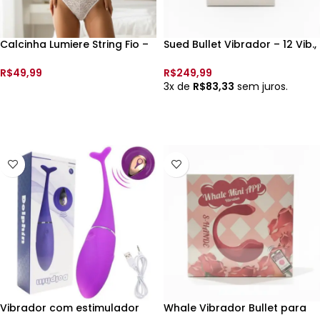
Calcinha Lumiere String Fio –
Sued Bullet Vibrador – 12 Vib.,
199637 –
Recarregavel – 7cm x 2cm –
5967 –
R$
49,99
R$
249,99
3x de
R$
83,33
sem juros.
VER OPÇÕES
VER OPÇÕES
Vibrador com estimulador
Whale Vibrador Bullet para