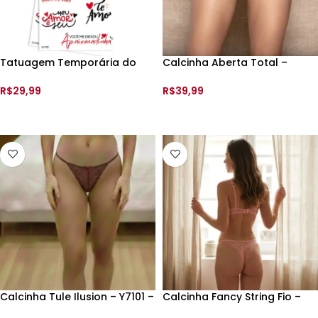
Tatuagem Temporária do
Calcinha Aberta Total –
Amor que Brilha no Escuro –
Y5049 –
Cartela
R$
29,99
R$
39,99
ADICIONAR AO CARRINHO
VER OPÇÕES
Calcinha Tule Ilusion – Y7101 –
Calcinha Fancy String Fio –
199620 –