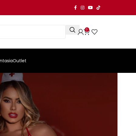
0
ntasia
Outlet