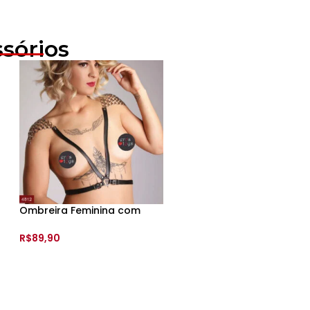
sórios
Meia 7/8 Lisa Com Renda e
Cinta de Couro Ajustáve
Silicone – Y2007 – (cópia)
Color – SI [8311]
R$
44,99
R$
89,90
VER OPÇÕES
VER OPÇÕES