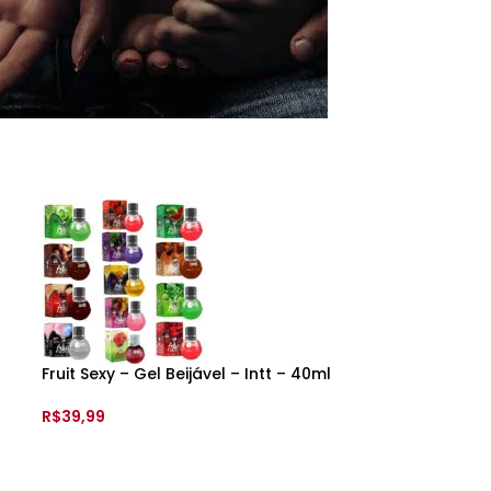
ra Casais
Clique para conferir
Fruit Sexy – Gel Beijável – Intt – 40ml
R$
39,99
VER OPÇÕES