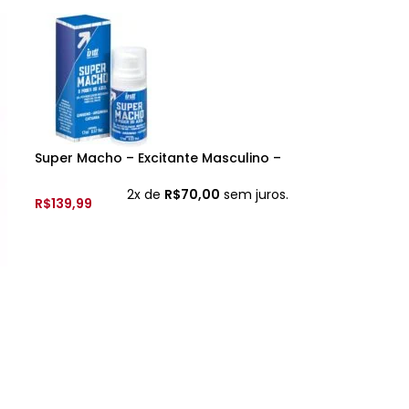
Super Macho – Excitante Masculino –
17ml – Intt
2x de
R$
70,00
sem juros.
R$
139,99
ADICIONAR AO CARRINHO