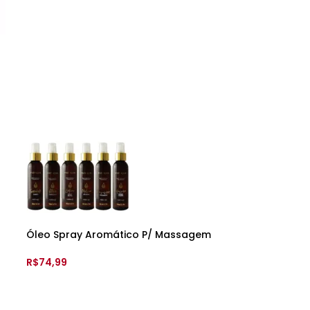
ADICIONAR AO CARRINHO
Óleo Spray Aromático P/ Massagem
– 120ml – Feitiços
R$
74,99
VER OPÇÕES