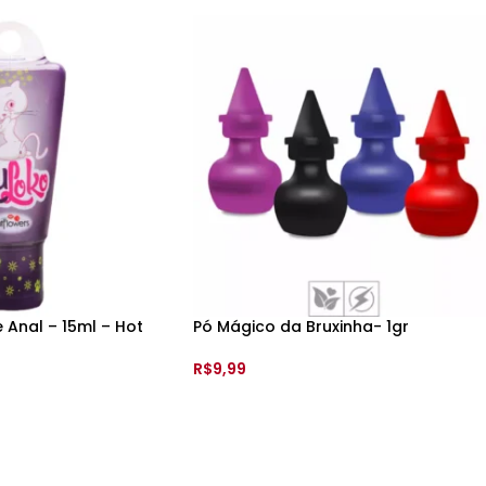
e Anal – 15ml – Hot
Pó Mágico da Bruxinha- 1gr
R$
9,99
ADICIONAR AO CARRINHO
ARRINHO