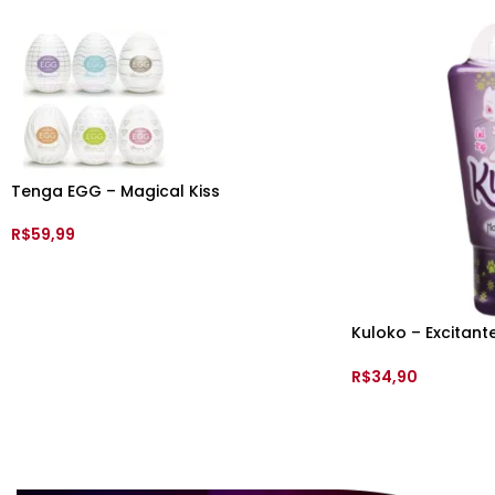
Tenga EGG – Magical Kiss
R$
59,99
VER OPÇÕES
Kuloko – Excitant
Flowers
R$
34,90
ADICIONAR AO C