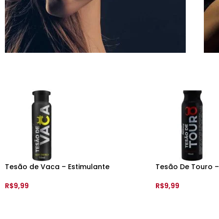
Para Ela
Clique para conferir
Tesão de Vaca – Estimulante
Tesão De Touro –
Feminino – 10 ml – Sexy Fantasy
Masculino – 10ml 
R$
9,99
R$
9,99
ADICIONAR AO CARRINHO
ADICIONAR AO C