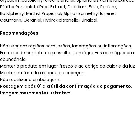
Glycol, Imidazolidinyl Urea, Menthol, Spilanthes Acmella Extract,
Pfaffia Paniculata Root Extract, Disodium Edta, Parfum,
Butylphenyl Methyl Propional, Alpha-Isomethyl Ionene,
Coumarin, Geraniol, Hydroxicitronellal, Linalool.
Recomendações:
Não usar em regiões com lesões, lacerações ou inflamações.
Em caso de contato com os olhos, enxágue-os com água em
abundância.
Manter o produto em lugar fresco e ao abrigo do calor e da luz.
Mantenha fora do alcance de crianças.
Não reutilizar a embalagem.
Postagem após 01 dia útil da confirmação do pagamento.
Imagem meramente ilustrativa.