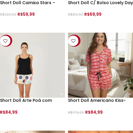
Short Doll Camisa Stars –
Short Doll C/ Bolso Lovely Day
13238 – Cor; Cinza –
– 010500053 –
R$
59,99
R$
69,99
R$
139,99
R$
89,99
VER OPÇÕES
VER OPÇÕES
-41%
-53%
Short Doll Arte Poá com
Short Doll Americano Kiss-
Bolso – 010500051 –
13266 –
R$
84,99
R$
84,99
R$
179,99
VER OPÇÕES
VER OPÇÕES