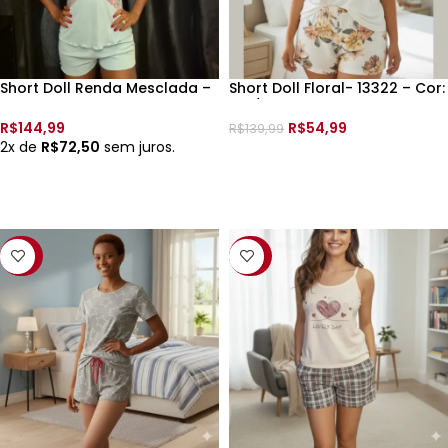
Short Doll Renda Mesclada –
Short Doll Floral- 13322 – Cor:
250456 –
Off/Esta.
R$
144,99
R$
54,99
R$
139,99
2x de
R$
72,50
sem juros.
VER OPÇÕES
VER OPÇÕES
-57%
-22%