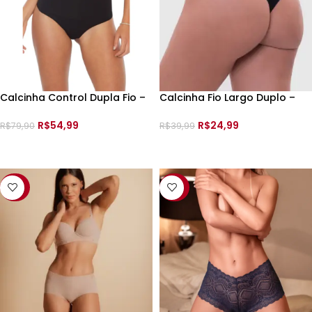
Calcinha Control Dupla Fio –
Calcinha Fio Largo Duplo –
050060 – Plie –
C110003 –
R$
54,99
R$
24,99
R$
79,90
R$
39,99
VER OPÇÕES
VER OPÇÕES
-55%
-50%