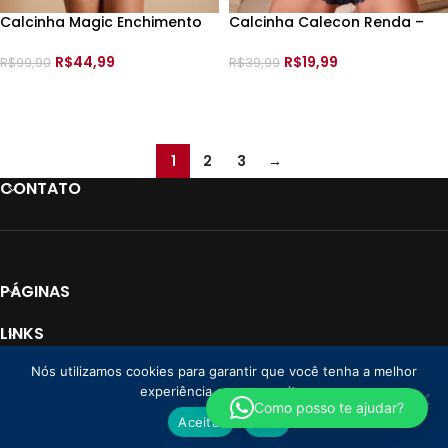
Calcinha Magic Enchimento
Calcinha Calecon Renda –
Calecon – 196025 –
Y5065 –
R$
44,99
R$
19,99
R$
99,90
R$
39,99
VER OPÇÕES
VER OPÇÕES
1
2
3
→
CONTATO
PÁGINAS
LINKS
Nós utilizamos cookies para garantir que você tenha a melhor
PAGAMENTO
experiência em nosso site.
Loja Donna CNPJ: 35.766.478/0001-01
2025 Todos os direitos reservados. |
Como posso te ajudar?
Aceitar
Não
By
Lebrun