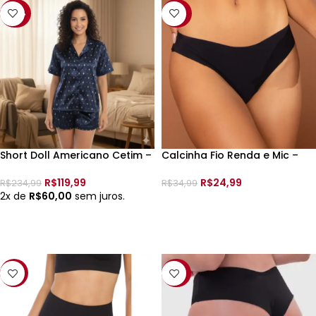
-49%
-29%
Short Doll Americano Cetim –
Calcinha Fio Renda e Mic –
0901084 –
196027 – TAM:
R$
119,99
R$
24,99
R$
234,99
R$
34,99
2x de
R$
60,00
sem juros.
VER OPÇÕES
VER OPÇÕES
-31%
-38%