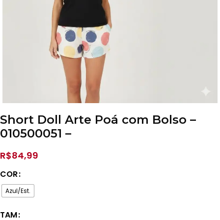
Short Doll Arte Poá com Bolso –
010500051 –
R$
84,99
COR
Azul/Est.
TAM