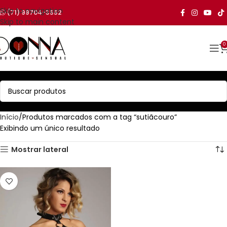
Skip to navigation
(71) 99704-3552
Skip to main content
0
Início
Produtos marcados com a tag “sutiãcouro”
Exibindo um único resultado
Mostrar lateral