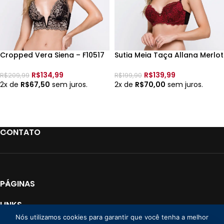
Cropped Vera Siena – F10517
Sutia Meia Taça Allana Merlot
– Belles
– F10521 – Belles
R$
134,99
R$
139,99
R$
209,99
R$
199,90
2x de
R$
67,50
sem juros.
2x de
R$
70,00
sem juros.
VER OPÇÕES
VER OPÇÕES
CONTATO
PÁGINAS
LINKS
Nós utilizamos cookies para garantir que você tenha a melhor