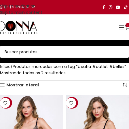
Skip to navigation
(71) 99704-3552
Skip to main content
0
Início
Produtos marcados com a tag “#sutia #outlet #belles”
Mostrando todos os 2 resultados
Mostrar lateral
-36%
-30%