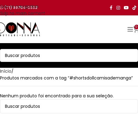
Skip to navigation
(71) 99704-3552
Skip to main content
0
Início
Produtos marcados com a tag “#shortsdollcamisademanga”
Nenhum produto foi encontrado para a sua seleção.