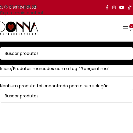
Skip to navigation
(71) 99704-3552
Skip to main content
0
Início
Produtos marcados com a tag “#peçaintima”
Nenhum produto foi encontrado para a sua seleção.