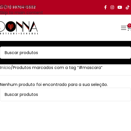
Skip to navigation
(71) 99704-3552
Skip to main content
0
Início
Produtos marcados com a tag “#mascara”
Nenhum produto foi encontrado para a sua seleção.