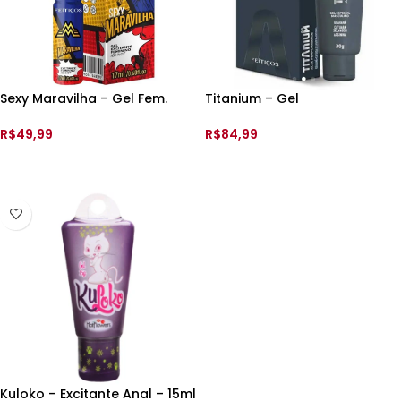
Sexy Maravilha – Gel Fem.
Titanium – Gel
Excitante Ice Hot – 17ml –
Potencializador de
Feitiços
Performance Masculina –
R$
49,99
R$
84,99
30gr – Feitiços
ADICIONAR AO CARRINHO
ADICIONAR AO CARRINHO
Kuloko – Excitante Anal – 15ml