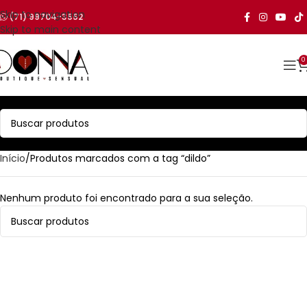
Skip to navigation
(71) 99704-3552
Skip to main content
0
Início
Produtos marcados com a tag “dildo”
Nenhum produto foi encontrado para a sua seleção.