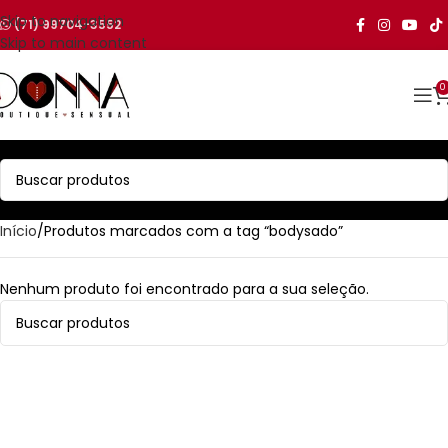
Skip to navigation
(71) 99704-3552
Skip to main content
0
Início
Produtos marcados com a tag “bodysado”
Nenhum produto foi encontrado para a sua seleção.