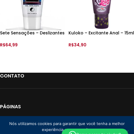
Sete Sensações – Deslizantes
Kuloko – Excitante Anal – 15ml
Anal – 25gr – Hot Flowers
– Hot Flowers
R$
64,99
R$
34,90
ADICIONAR AO CARRINHO
ADICIONAR AO CARRINHO
CONTATO
PÁGINAS
LINKS
Nós utilizamos cookies para garantir que você tenha a melhor
experiência em nosso site.
PAGAMENTO