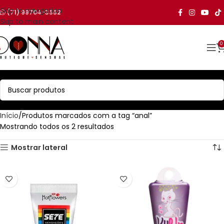
Skip to navigation
(71) 99704-3552
Skip to main content
0
Início
Produtos marcados com a tag “anal”
Mostrando todos os 2 resultados
Mostrar lateral