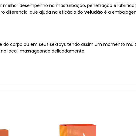
nar melhor desempenho na masturbação, penetração e lubrifica
o diferencial que ajuda na eficácia do
Veludão
é a embalagem 
te do corpo ou em seus sextoys tendo assim um momento muito
r no local, massageando delicadamente.
enyl Methylpropional, coumarin, hexyl cinnamal, limonene, linal
magem meramente ilustrativa.