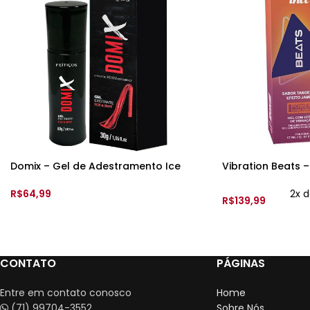
Domix – Gel de Adestramento Ice
Vibration Beats –
Hot – 30gr – Feitiços
Excitante – 17ml –
Tangerina
R$
64,99
2x 
R$
139,99
ADICIONAR AO CARRINHO
ADICIONAR AO 
CONTATO
PÁGINAS
Entre em contato conosco
Home
(71) 99704-3552
Sobre Nós