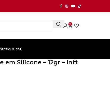
0
ntasia
Outlet
 em Silicone – 12gr – Intt