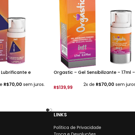
 Lubrificante e
Orgastic – Gel Sensibilizante – 17ml –
 Intt – Sabor:
Intt
de
R$
70,00
sem juros.
2x de
R$
70,00
sem juros
R$
139,99
CARRINHO
ADICIONAR AO CARRINHO
LINKS
Política de Privacidade
Troca e Devoluções