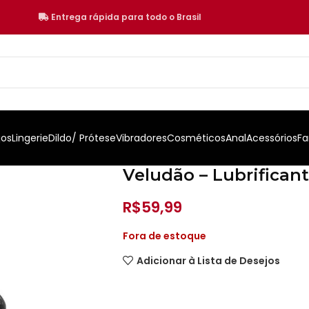
Entrega rápida para todo o Brasil
jos
Lingerie
Dildo/ Prótese
Vibradores
Cosméticos
Anal
Acessórios
Fa
Veludão – Lubrificante
R$
59,99
Fora de estoque
Adicionar à Lista de Desejos