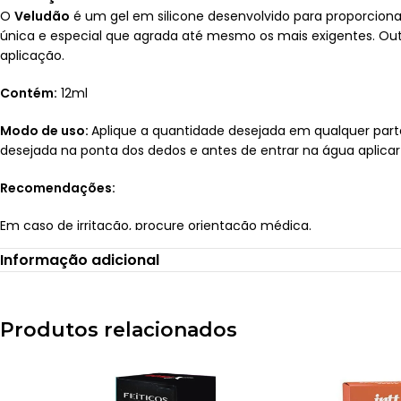
O
Veludão
é um gel em silicone desenvolvido para proporcio
única e especial que agrada até mesmo os mais exigentes. Outr
aplicação.
Contém:
12ml
Modo de uso:
Aplique a quantidade desejada em qualquer par
desejada na ponta dos dedos e antes de entrar na água aplica
Recomendações:
Em caso de irritação, procure orientação médica.
Manter longe do calor.
Informação adicional
Não possui ação contraceptiva.
Mantenha fora do alcance de crianças.
Certifique-se de fechar o recipiente após o uso.
Composição:
Cyclopentasiloxane, Dimethiconol, Parfum, Butyph
Produtos relacionados
Postagem após 01 dia útil da confirmação do pagamento. I