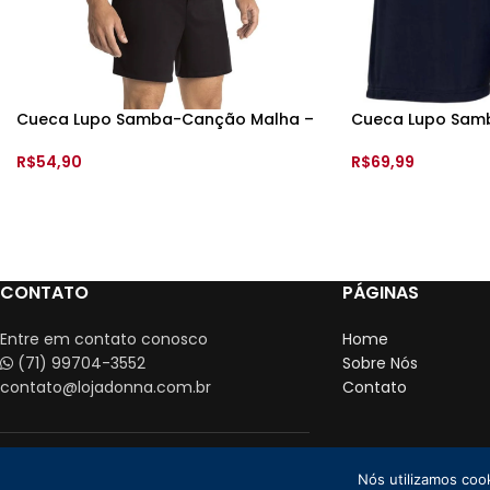
Verifique a tabela de medidas, antes de finalizar a sua com
Postagem após 01 dia útil da confirmação do pagamento. I
Cueca Lupo Samba-Canção Malha –
Cueca Lupo Sa
Poliamida –
R$
54,90
R$
69,99
VER OPÇÕES
VER OPÇÕES
CONTATO
PÁGINAS
Entre em contato conosco
Home
(71) 99704-3552
Sobre Nós
contato@lojadonna.com.br
Contato
Nós utilizamos coo
Loja Donna CN