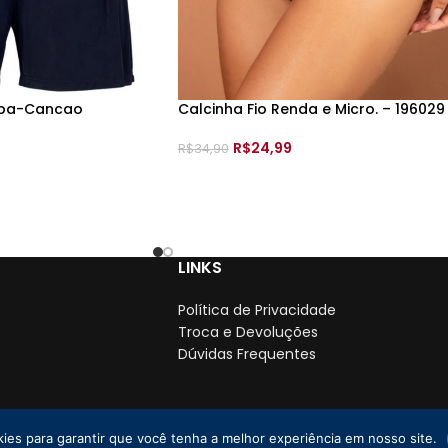
pra.
magem meramente ilustrativa (Pode ocorrer mudanças no de
mba-Cancao
Calcinha Fio Renda e Micro. – 196029
–
R$
24,99
R$
34,90
VER OPÇÕES
LINKS
Política de Privacidade
Troca e Devoluções
Dúvidas Frequentes
kies para garantir que você tenha a melhor experiência em nosso site.
PJ: 35.766.478/0001-01
2025 Todos os direitos reservados. | By
Lebrun