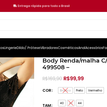
Entrega rápida para todo o Brasil
jos
Lingerie
Dildo/ Prótese
Vibradores
Cosméticos
Anal
Acessórios
Fa
Body Renda/malha C/
499508 –
R$
99,99
R$
169,90
COR
Branco
Preto
Vermelho
40
42
44
TAM