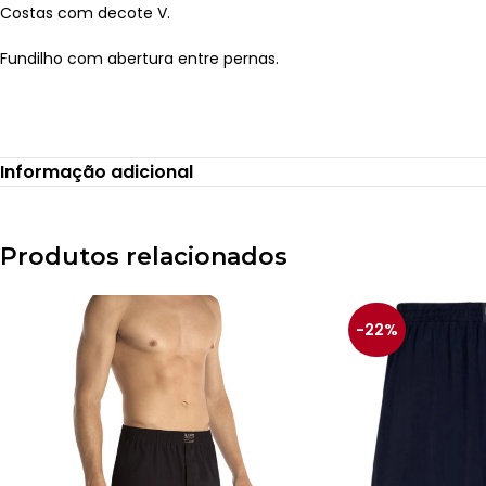
Costas com decote V.
Fundilho com abertura entre pernas.
Informação adicional
Recomendações:
Produtos relacionados
Deve ser lavado somente a mão
Não usar alvejante à base de cloro
-22%
Limpeza à úmido, normal e por profissional
Secar na horizontal sem torcer
Passar a ferro quente no máximo 110º
Não limpar a seco
Proibido usar secadora