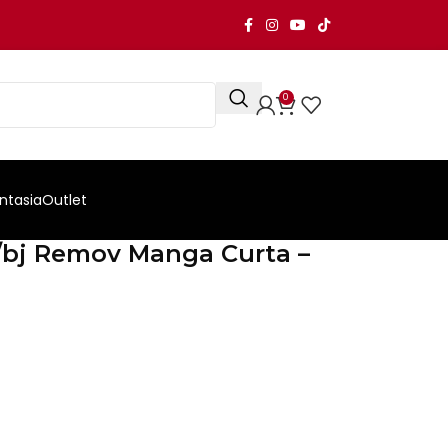
0
ntasia
Outlet
bj Remov Manga Curta –