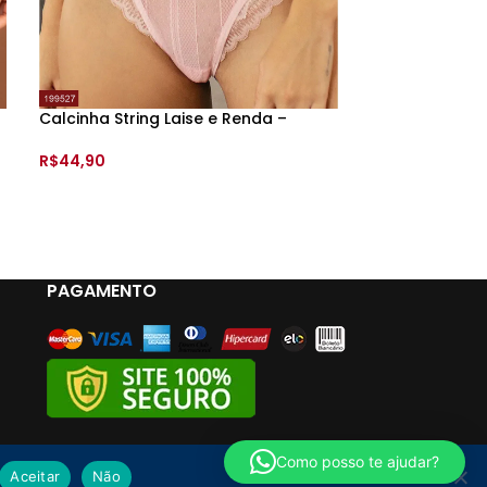
sign da renda)
Calcinha String Laise e Renda –
Calcinha Biqui
199527 –
R$
59,90
R$
44,90
VER OPÇÕES
VER OPÇÕES
PAGAMENTO
Como posso te ajudar?
Aceitar
Não