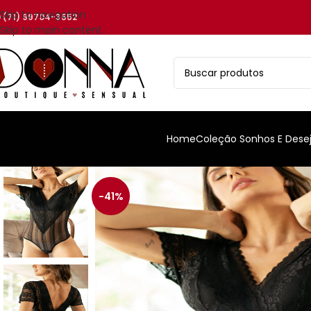
Skip to navigation
(71) 99704-3552
Skip to main content
Home
Coleção Sonhos E Dese
-41%