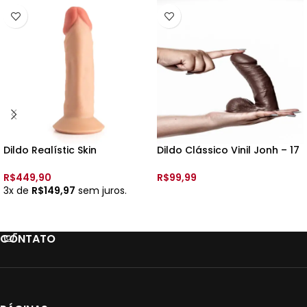
Dildo Realístic Skin
Dildo Clássico Vinil Jonh – 17
Recarregavel 10 Vibrações
x 4,0 cm – Upper
BERNARD 2 – 18,5 x 4cm –
R$
449,90
R$
99,99
Upper
3x de
R$
149,97
sem juros.
VER OPÇÕES
VER OPÇÕES
CONTATO