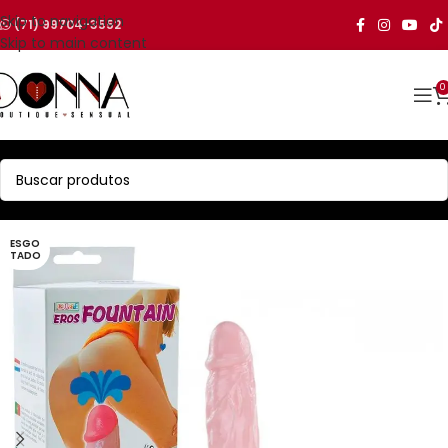
Skip to navigation
(71) 99704-3552
Skip to main content
0
ESGO
TADO