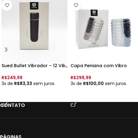
Sued Bullet Vibrador – 12 Vib.,
Capa Peniana com Vibro
Recarregavel – 7cm x 2cm –
S1897 – 6439 – 9
5967 –
vib./Recarregável –
R$
249,99
R$
299,99
Cor:Preto
3x de
R$
83,33
sem juros.
3x de
R$
100,00
sem juros.
VER OPÇÕES
ADICIONAR AO CARRINHO
CONTATO
PÁGINAS