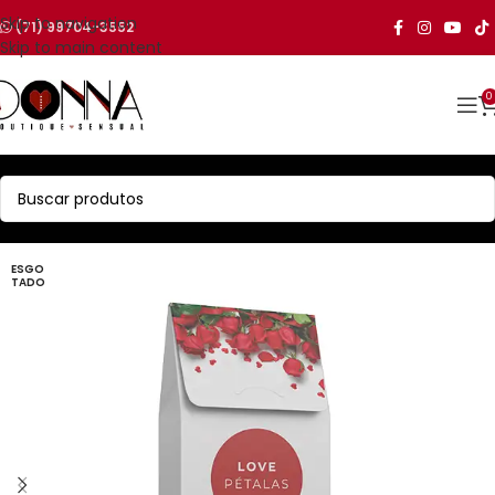
Skip to navigation
(71) 99704-3552
Skip to main content
0
ESGO
TADO