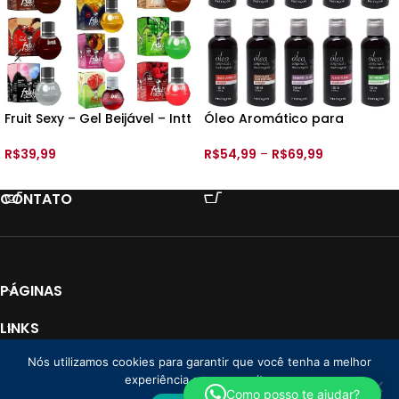
Fruit Sexy – Gel Beijável – Intt
Óleo Aromático para
– 40ml
Massagem – 120ml – Feitiços
R$
39,99
R$
54,99
–
R$
69,99
VER OPÇÕES
VER OPÇÕES
CONTATO
PÁGINAS
LINKS
Nós utilizamos cookies para garantir que você tenha a melhor
PAGAMENTO
experiência em nosso site.
Loja Donna CNPJ: 35.766.478/0001-01
2025 Todos os direitos reservados. |
Como posso te ajudar?