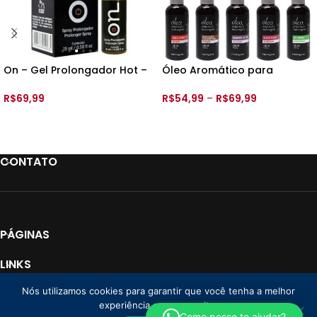
On – Gel Prolongador Hot –
Óleo Aromático para
15ml – Int
Massagem – 120ml – Feitiços
R$
69,99
R$
54,99
–
R$
69,99
ADICIONAR AO CARRINHO
VER OPÇÕES
CONTATO
PÁGINAS
LINKS
Nós utilizamos cookies para garantir que você tenha a melhor
PAGAMENTO
experiência em nosso site.
Loja Donna CNPJ: 35.766.478/0001-01
2025 Todos os direitos reservados. |
Como posso te ajudar?