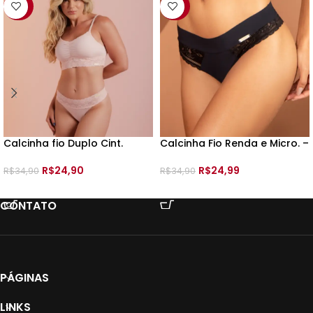
-29%
-28%
Calcinha fio Duplo Cint.
Calcinha Fio Renda e Micro. –
Renda – 199454 – TAM:
196029 –
R$
24,90
R$
24,99
R$
34,90
R$
34,90
VER OPÇÕES
VER OPÇÕES
CONTATO
PÁGINAS
LINKS