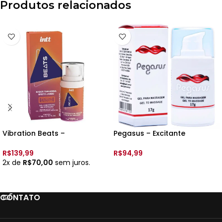
Produtos relacionados
Vibration Beats –
Pegasus – Excitante
Lubrificante e Excitante –
Masculino – Intt
17ml – Intt – Sabor:
R$
139,99
R$
94,99
Tangerina
2x de
R$
70,00
sem juros.
ADICIONAR AO CARRINHO
ADICIONAR AO CARRINHO
CONTATO