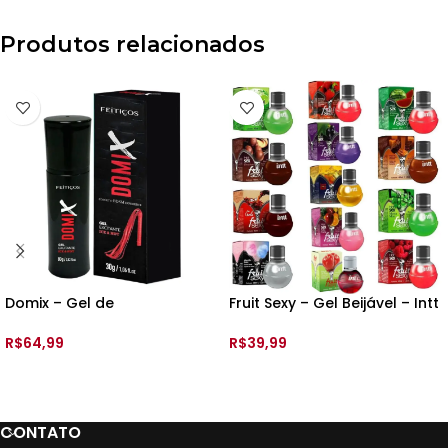
Produtos relacionados
Domix – Gel de
Fruit Sexy – Gel Beijável – Intt
Adestramento Ice Hot – 30gr
– 40ml
– Feitiços
R$
64,99
R$
39,99
ADICIONAR AO CARRINHO
VER OPÇÕES
CONTATO