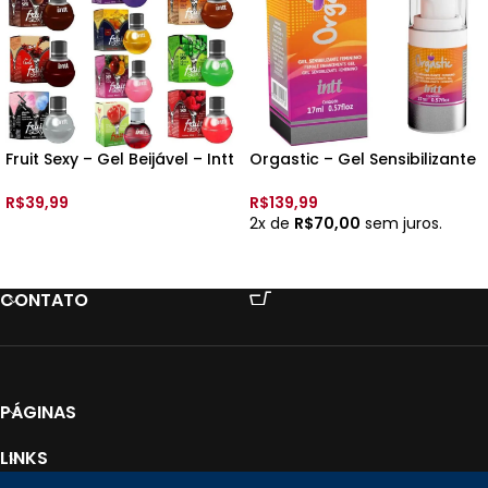
Fruit Sexy – Gel Beijável – Intt
Orgastic – Gel Sensibilizante
– 40ml
– 17ml – Intt
R$
39,99
R$
139,99
2x de
R$
70,00
sem juros.
VER OPÇÕES
ADICIONAR AO CARRINHO
CONTATO
PÁGINAS
LINKS