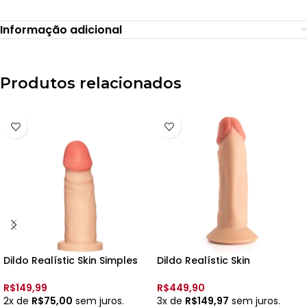
Informação adicional
Produtos relacionados
Dildo Realístic Skin Simples
Dildo Realístic Skin
JÚNIOR – 14 x 3,6 cm – Upper
Recarregavel 10 Vibrações
BERNARD 2 – 18,5 x 4cm –
R$
149,99
R$
449,90
Upper
2x de
R$
75,00
sem juros.
3x de
R$
149,97
sem juros.