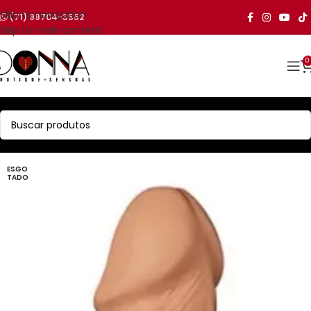
Skip to navigation
(71) 99704-3552
Skip to main content
0
ESGO
TADO