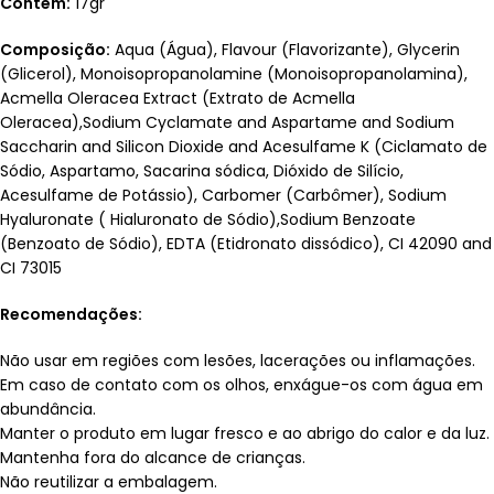
Contém:
17gr
Composição:
Aqua (Água), Flavour (Flavorizante), Glycerin
(Glicerol), Monoisopropanolamine (Monoisopropanolamina),
Acmella Oleracea Extract (Extrato de Acmella
Oleracea),Sodium Cyclamate and Aspartame and Sodium
Saccharin and Silicon Dioxide and Acesulfame K (Ciclamato de
Sódio, Aspartamo, Sacarina sódica, Dióxido de Silício,
Acesulfame de Potássio), Carbomer (Carbômer), Sodium
Hyaluronate ( Hialuronato de Sódio),Sodium Benzoate
(Benzoato de Sódio), EDTA (Etidronato dissódico), CI 42090 and
CI 73015
Recomendações:
Não usar em regiões com lesões, lacerações ou inflamações.
Em caso de contato com os olhos, enxágue-os com água em
abundância.
Manter o produto em lugar fresco e ao abrigo do calor e da luz.
Mantenha fora do alcance de crianças.
Não reutilizar a embalagem.