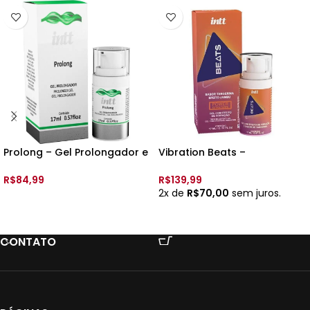
Prolong – Gel Prolongador e
Vibration Beats –
Retardante Ice – 15ml – Int
Lubrificante e Excitante –
17ml – Intt – Sabor:
R$
84,99
R$
139,99
Tangerina
2x de
R$
70,00
sem juros.
ADICIONAR AO CARRINHO
ADICIONAR AO CARRINHO
CONTATO