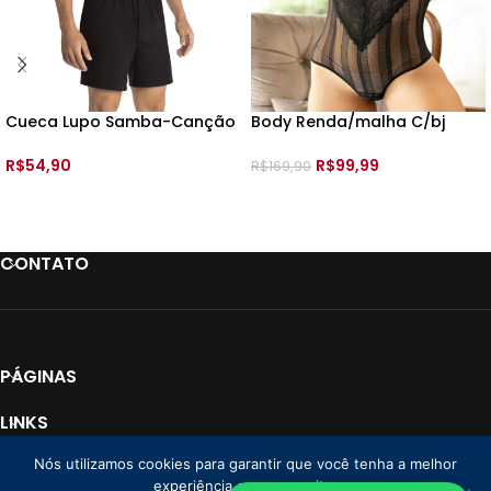
Cueca Lupo Samba-Canção
Body Renda/malha C/bj
Malha –
Remov Manga Curta –
499508 –
R$
54,90
R$
99,99
R$
169,90
VER OPÇÕES
VER OPÇÕES
CONTATO
PÁGINAS
LINKS
Nós utilizamos cookies para garantir que você tenha a melhor
PAGAMENTO
experiência em nosso site.