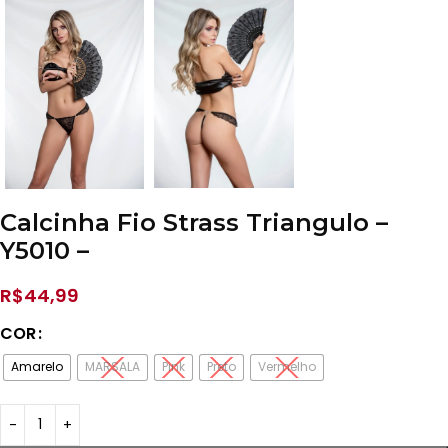
Calcinha Fio Strass Triangulo –
Y5010 –
R$
44,99
COR
Amarelo
MARSALA
Pink
Preto
Vermelho