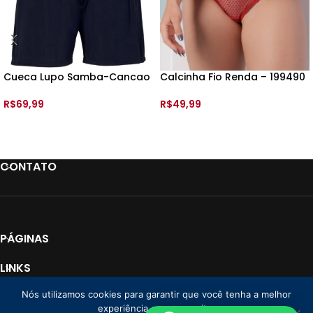
Cueca Lupo Samba-Cancao
Calcinha Fio Renda – 199490
Poliamida –
– TAM:
R$
69,99
R$
49,99
VER OPÇÕES
VER OPÇÕES
CONTATO
PÁGINAS
LINKS
Nós utilizamos cookies para garantir que você tenha a melhor
PAGAMENTO
experiência em nosso site.