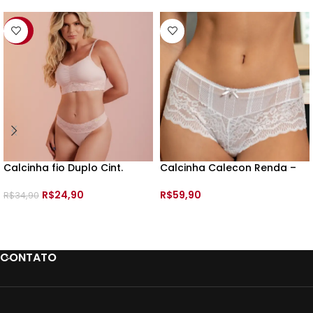
-29%
Calcinha fio Duplo Cint.
Calcinha Calecon Renda –
Renda – 199454 – TAM:
199522 – Tam:
R$
24,90
R$
59,90
R$
34,90
VER OPÇÕES
VER OPÇÕES
CONTATO