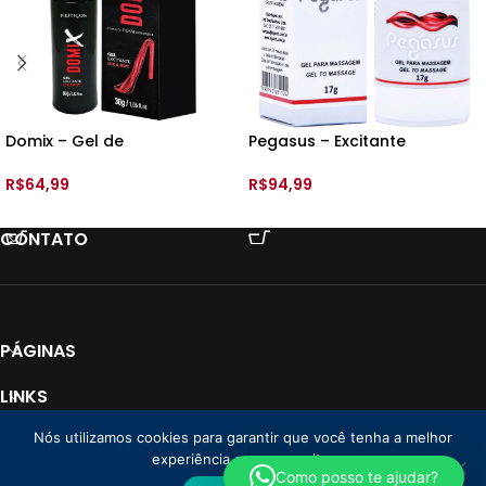
Domix – Gel de
Pegasus – Excitante
Adestramento Ice Hot – 30gr
Masculino – Intt
– Feitiços
R$
64,99
R$
94,99
ADICIONAR AO CARRINHO
ADICIONAR AO CARRINHO
CONTATO
PÁGINAS
LINKS
Nós utilizamos cookies para garantir que você tenha a melhor
PAGAMENTO
experiência em nosso site.
Loja Donna CNPJ: 35.766.478/0001-01
2025 Todos os direitos reservados. |
Como posso te ajudar?