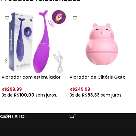
Vibrador com estimulador
Vibrador de Clitóris Gato
ponto G – Rec. – YSDF085
com Língua – 12 Vib. Rec. –
8252 –
R$
299,99
R$
249,99
3x de
R$
100,00
sem juros.
3x de
R$
83,33
sem juros.
VER OPÇÕES
ADICIONAR AO CARRINHO
CONTATO