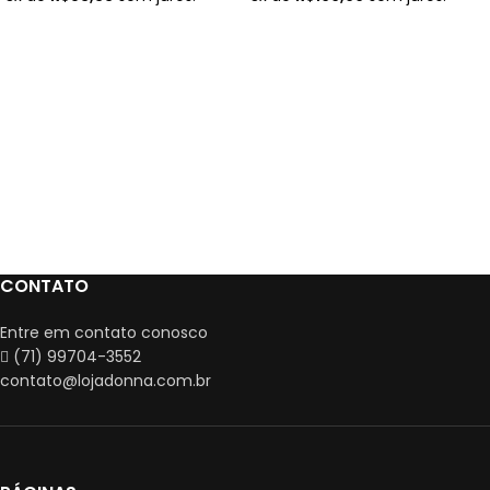
VER OPÇÕES
VER OPÇÕES
CONTATO
Entre em contato conosco
(71) 99704-3552
contato@lojadonna.com.br