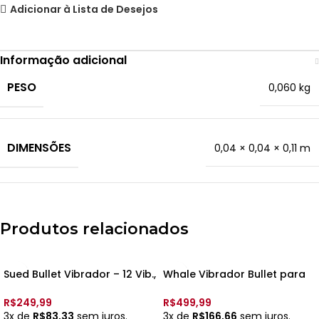
Adicionar à Lista de Desejos
Informação adicional
PESO
0,060 kg
DIMENSÕES
0,04 × 0,04 × 0,11 m
Produtos relacionados
Sued Bullet Vibrador – 12 Vib.,
Whale Vibrador Bullet para
Recarregavel – 7cm x 2cm –
Casal – 9 vib., Rec. e
5967 –
Controle App – 8998 –
R$
249,99
R$
499,99
3x de
R$
83,33
sem juros.
3x de
R$
166,66
sem juros.