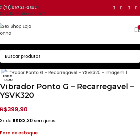
Skip to navigation
(71) 99704-3552
Skip to main content
ESGO
TADO
Vibrador Ponto G – Recarregavel –
YSVK320
R$
399,90
3x de
R$
133,30
sem juros.
Fora de estoque