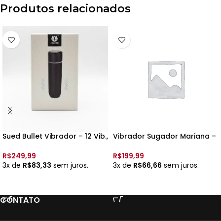
Produtos relacionados
Sued Bullet Vibrador – 12 Vib.,
Vibrador Sugador Mariana –
Recarregavel – 7cm x 2cm –
7 Puls., a pilha – 8194 –
5967 –
R$
249,99
R$
199,99
3x de
R$
83,33
sem juros.
3x de
R$
66,66
sem juros.
VER OPÇÕES
VER OPÇÕES
CONTATO