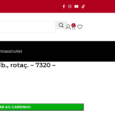
0
ntasia
Outlet
b., rotaç. – 7320 –
AR AO CARRINHO