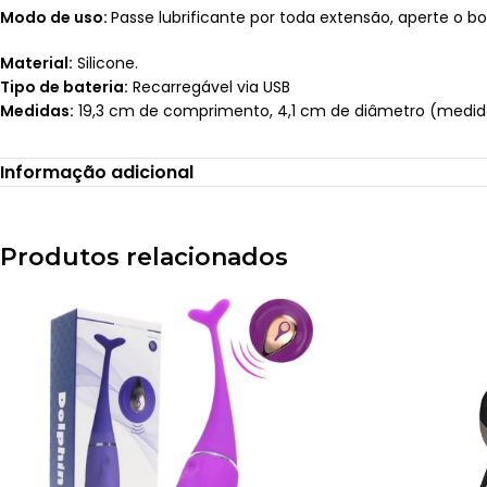
Modo de uso:
Passe lubrificante por toda extensão, aperte o bot
Material:
Silicone.
Tipo de bateria:
Recarregável via USB
Medidas:
19,3 cm de comprimento, 4,1 cm de diâmetro (medid
Recomendações:
Informação adicional
Lavar com água e sabão neutro antes e após o uso.
Evitar molhar compartimento de carregamento;
Seque com papel toalha descartável ou deixar secar natural.
Produtos relacionados
Utilizar com lubrificantes à base de água.
Conservar fora da luz solar e não expor a temperatura superior
Não usar em locais com inflamações ou lacerações;
Manter fora do alcance de crianças;
Guardar em local seco, arejado e ao abrigo da luz.
Postagem após 01 dia útil da confirmação do pagamento. I