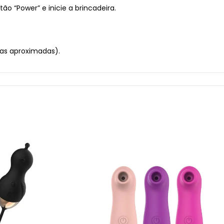
ão “Power” e inicie a brincadeira.
as aproximadas).
 a 50ºC
magem meramente ilustrativa.