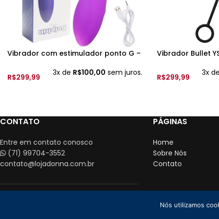
Vibrador com estimulador ponto G –
Vibrador Bullet 
Rec. – YSDF085
3x d
3x de
R$
100,00
sem juros.
R$
299,99
R$
299,99
VER OPÇÕES
VER OPÇÕES
CONTATO
PÁGINAS
Entre em contato conosco
Home
(71) 99704-3552
Sobre Nós
contato@lojadonna.com.br
Contato
Nós utilizamos coo
Loja Donna CN