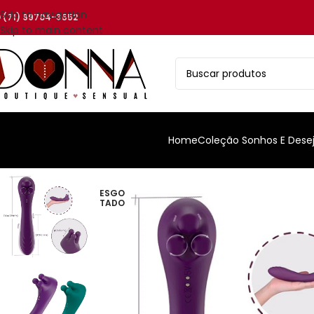
Skip to navigation
(71) 99704-3552
Skip to main content
Home
Coleção Sonhos E Dese
ESGO
TADO