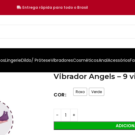
Entrega rápida para todo o Brasil
jos
Lingerie
Dildo/ Prótese
Vibradores
Cosméticos
Anal
Acessórios
Fa
Vibrador Angels – 9 vi
Roxo
Verde
COR
ADICION