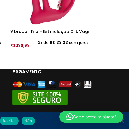
Vibrador Trio – Estimulação Clit, Vagi
Vibrador Calc
e Anus – 10 Vib. Rec. App – YSFG324 –
Abas – 9 Vib.,
Cor: Rosa
– YSDF014 – R
.
3x de
R$
133,33
sem juros.
3
R$
399,99
R$
399,99
ADICIONAR AO CARRINHO
ADICIONAR A
PAGAMENTO
Como posso te ajudar?
Aceitar
Não