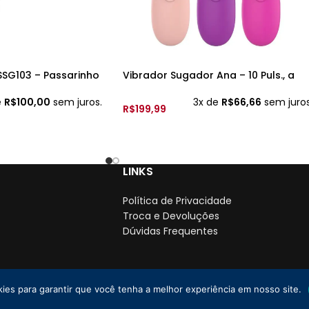
YSSG103 – Passarinho
Vibrador Sugador Ana – 10 Puls., a
pilha – 6756 –
e
R$
100,00
sem juros.
3x de
R$
66,66
sem juros
R$
199,99
VER OPÇÕES
LINKS
Política de Privacidade
Troca e Devoluções
Dúvidas Frequentes
kies para garantir que você tenha a melhor experiência em nosso site.
PJ: 35.766.478/0001-01
2025 Todos os direitos reservados. | By
Lebrun