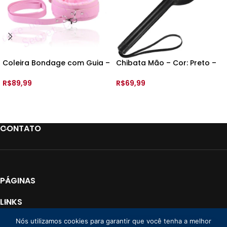
Coleira Bondage com Guia –
Chibata Mão – Cor: Preto –
Couro fake e pelúcia
30cm – 8052
R$
89,99
R$
69,99
VER OPÇÕES
ADICIONAR AO CARRINHO
CONTATO
PÁGINAS
LINKS
Nós utilizamos cookies para garantir que você tenha a melhor
PAGAMENTO