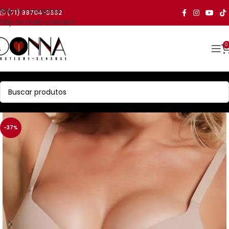
Skip to navigation
(71) 99704-3552
Skip to main content
0
-37%