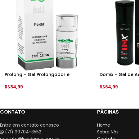
Prolong – Gel Prolongador e
Domix – Gel de A
Retardante Ice – 15ml – Int
Hot – 30gr – Feit
R$
84,99
R$
64,99
ADICIONAR AO CARRINHO
ADICIONAR AO 
CONTATO
PÁGINAS
Entre em contato conosco
Home
(71) 99704-3552
Sobre Nós
contato@lojadonna.com.br
Contato