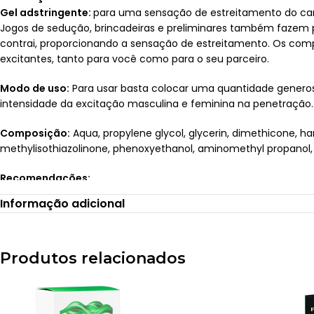
Gel adstringente:
para uma sensação de estreitamento do can
Jogos de sedução, brincadeiras e preliminares também fazem pa
contrai, proporcionando a sensação de estreitamento. Os com
excitantes, tanto para você como para o seu parceiro.
Modo de uso:
Para usar basta colocar uma quantidade generosa
intensidade da excitação masculina e feminina na penetração.
Composição:
Aqua, propylene glycol, glycerin, dimethicone, ha
methylisothiazolinone, phenoxyethanol, aminomethyl propanol, ar
Recomendações:
Informação adicional
Evite contato com os olhos.
Proteja o produto do calor, da umidade e da luz.
No caso de irritação, suspenda o uso e, se necessário, procure
Mantenha fora do alcance das crianças.
Produtos relacionados
Produto não comestível, nem beijável.
Postagem após 01 dia útil da confirmação do pagamento. I