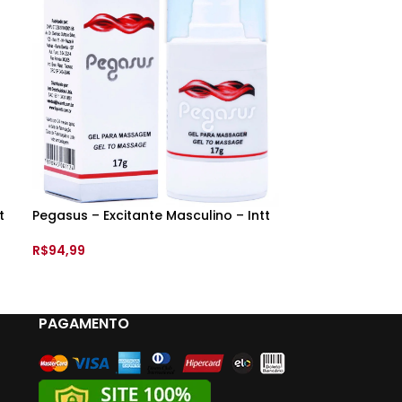
t
Pegasus – Excitante Masculino – Intt
SM – Gel Lubri
Morango com C
R$
94,99
R$
59,99
ADICIONAR AO CARRINHO
ADICIONAR A
PAGAMENTO