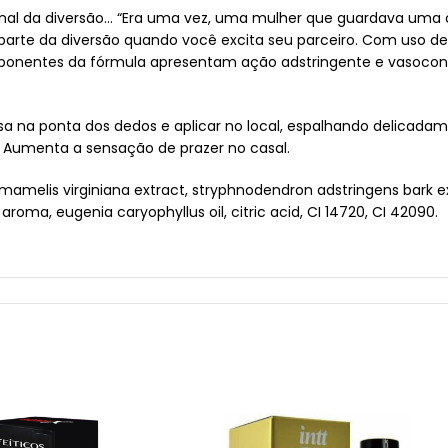
al da diversão… “Era uma vez, uma mulher que guardava uma 
rte da diversão quando você excita seu parceiro. Com uso dess
ponentes da fórmula apresentam ação adstringente e vasoconst
 na ponta dos dedos e aplicar no local, espalhando delicadam
 Aumenta a sensação de prazer no casal.
mamelis virginiana extract, stryphnodendron adstringens bark ex
oma, eugenia caryophyllus oil, citric acid, CI 14720, CI 42090.
 orientação médica.
magem meramente ilustrativa.