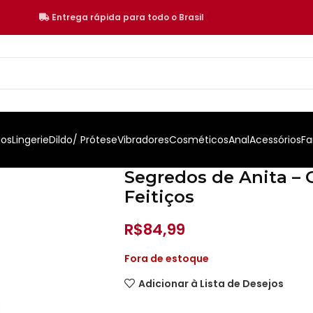
Entrega rápida para todo o Brasil
jos
Lingerie
Dildo/ Prótese
Vibradores
Cosméticos
Anal
Acessórios
Fa
Segredos de Anita – G
Feitiços
R$
84,99
Fora de estoque
Adicionar à Lista de Desejos