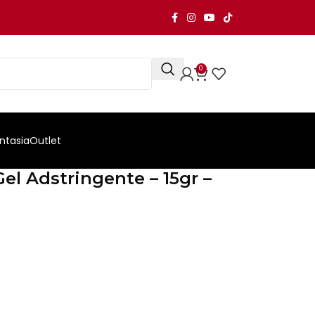
0
ntasia
Outlet
el Adstringente – 15gr –