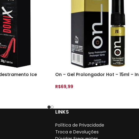
destramento Ice
On – Gel Prolongador Hot – 15ml – In
iços
R$
69,99
ADICIONAR AO CARRINHO
CARRINHO
LINKS
Política de Privacidade
Troca e Devoluções
Dúvidas Frequentes