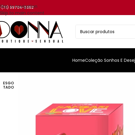
Skip to navigation
(71) 99704-3552
Skip to main content
Home
Coleção Sonhos E Dese
ESGO
TADO