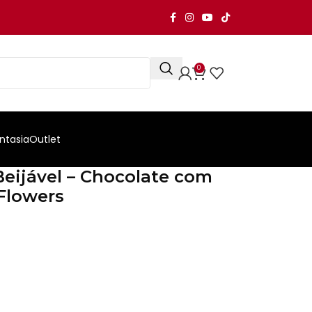
0
ntasia
Outlet
Beijável – Chocolate com
Flowers