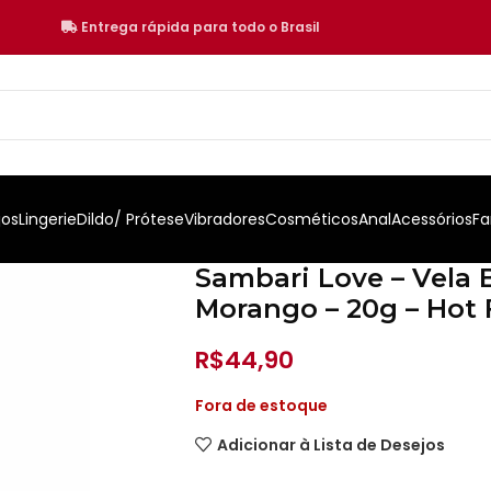
Entrega rápida para todo o Brasil
jos
Lingerie
Dildo/ Prótese
Vibradores
Cosméticos
Anal
Acessórios
Fa
Sambari Love – Vela 
Morango – 20g – Hot 
R$
44,90
Fora de estoque
Adicionar à Lista de Desejos