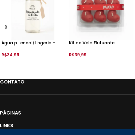
Água p Lencol/Lingerie –
Kit de Vela Flutuante
200ml – Donna Isa
Corações – 6 unds – Donna
Isa
R$
34,99
R$
39,99
ADICIONAR AO CARRINHO
ADICIONAR AO CARRINHO
CONTATO
PÁGINAS
LINKS