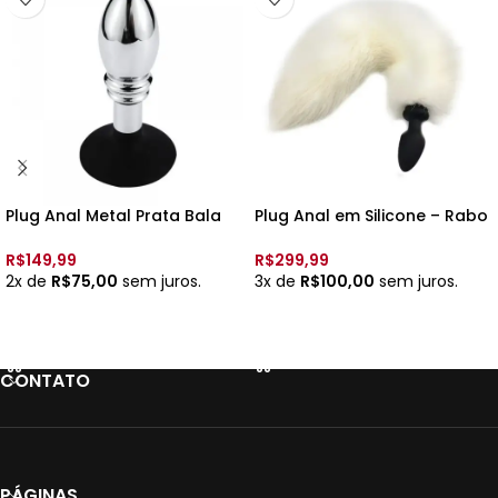
Plug Anal Metal Prata Bala
Plug Anal em Silicone – Rabo
Canhão com Ventosa –
de Raposa com Rotação –
7456 –
40 cm [8632] – via APP
R$
149,99
R$
299,99
2x de
R$
75,00
sem juros.
3x de
R$
100,00
sem juros.
ADICIONAR AO CARRINHO
VER OPÇÕES
CONTATO
PÁGINAS