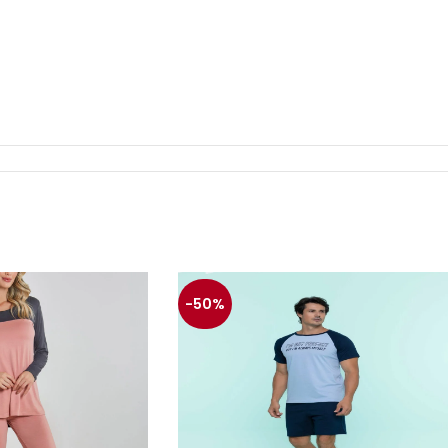
pra.
-50%
magem meramente ilustrativa (Pode ocorrer mudanças no de