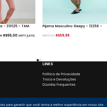
 – 310125 – TAM:
Pijama Masculino Sleepy – 13256 –
de
R$
55,00
sem juros.
R$
59,99
R$
119,90
VER OPÇÕES
LINKS
Política de Privacidade
Troca e Devoluções
Dúvidas Frequentes
kies para garantir que você tenha a melhor experiência em nosso site.
PJ: 35.766.478/0001-01
2025 Todos os direitos reservados. | By
Lebrun