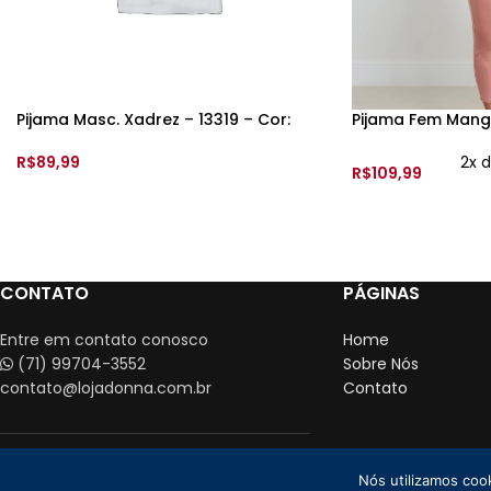
Pijama Masc. Xadrez – 13319 – Cor:
Pijama Fem Manga
Pto/Xadrez –
2x 
R$
89,99
R$
109,99
VER OPÇÕES
VER OPÇÕES
CONTATO
PÁGINAS
Entre em contato conosco
Home
(71) 99704-3552
Sobre Nós
contato@lojadonna.com.br
Contato
Nós utilizamos coo
Loja Donna CN