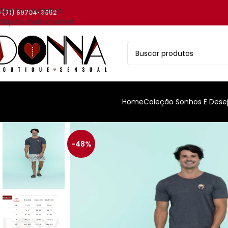
Skip to navigation
(71) 99704-3552
Skip to main content
Home
Coleção Sonhos E Dese
-48%