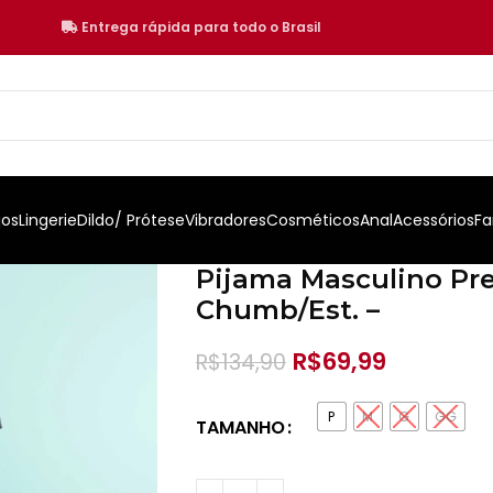
Entrega rápida para todo o Brasil
jos
Lingerie
Dildo/ Prótese
Vibradores
Cosméticos
Anal
Acessórios
Fa
Pijama Masculino Preg
Chumb/Est. –
R$
69,99
R$
134,90
P
M
G
GG
TAMANHO