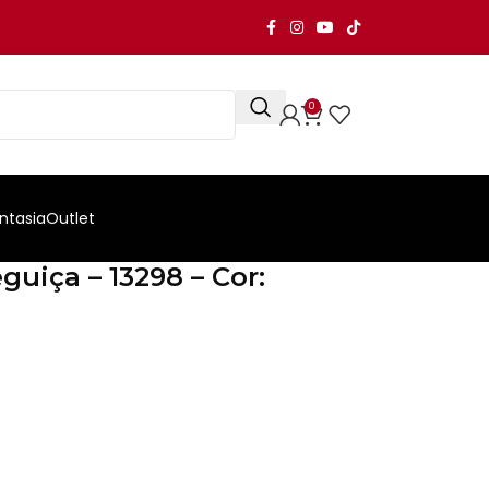
0
ntasia
Outlet
uiça – 13298 – Cor: