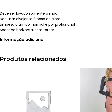
Deve ser lavado somente a mão
Não usar alvejante à base de cloro
Limpeza à úmido, normal e por profissional
Secar na horizontal sem torcer
Passar a ferro quente no máximo 110º
Informação adicional
Não limpar a seco
Proibido usar secadora
Produtos relacionados
Verifique a tabela de medidas, antes de finalizar a sua com
Postagem após 01 dia útil da confirmação do pagamento. I