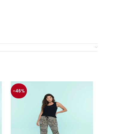
-46%
-44%
sign da renda)