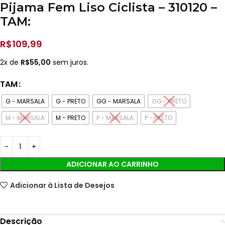
Pijama Fem Liso Ciclista – 310120 –
TAM:
R$
109,99
2x de
R$
55,00
sem juros.
TAM
G - MARSALA
G - PRETO
GG - MARSALA
GG - PRETO
M - MARSALA
M - PRETO
P - MARSALA
P - PRETO
ADICIONAR AO CARRINHO
Adicionar à Lista de Desejos
Descrição