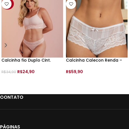
-29%
Calcinha fio Duplo Cint.
Calcinha Calecon Renda –
Renda – 199454 – TAM:
199522 – Tam:
R$
24,90
R$
59,90
R$
34,90
VER OPÇÕES
VER OPÇÕES
CONTATO
PÁGINAS