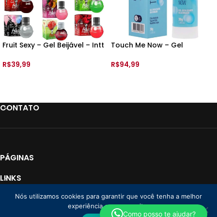
Fruit Sexy – Gel Beijável – Intt
Touch Me Now – Gel
– 40ml
Deslizante – 30ml – Feitiços
R$
39,99
R$
94,99
VER OPÇÕES
ADICIONAR AO CARRINHO
CONTATO
PÁGINAS
LINKS
Nós utilizamos cookies para garantir que você tenha a melhor
PAGAMENTO
experiência em nosso site.
Loja Donna CNPJ: 35.766.478/0001-01
2025 Todos os direitos reservados. |
Como posso te ajudar?