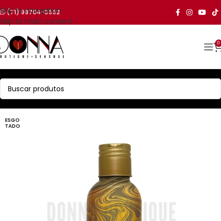
Skip to navigation
(71) 99704-3552
Skip to main content
0
ESGO
TADO