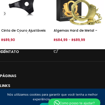
Cinta de Couro Ajustáveis
Algemas Hard de Metal –
Color – SI [8311]
HA109M –
R$
89,90
R$
84,99
–
R$
89,99
VER OPÇÕES
VER OPÇÕES
CONTATO
PÁGINAS
LINKS
Nós utilizamos cookies para garantir que você tenha a melhor
PAGAMENTO
experiência em nosso site.
Loja Donna CNPJ: 35.766.478/0001-01
2025 Todos os direitos reservados. |
Como posso te ajudar?