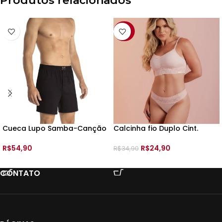
Produtos relacionados
-29%
Cueca Lupo Samba-Canção
Calcinha fio Duplo Cint.
Malha –
Renda – 199454 – TAM:
R$
54,90
R$
24,90
R$
34,90
VER OPÇÕES
VER OPÇÕES
CONTATO