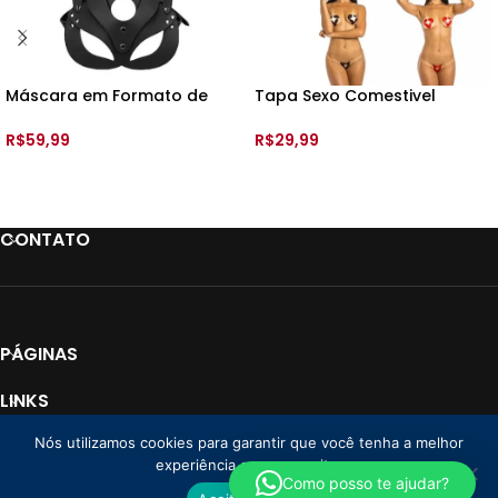
Máscara em Formato de
Tapa Sexo Comestivel
Gato – 8300 –
Karamela – Estrela –
R$
59,99
R$
29,99
VER OPÇÕES
VER OPÇÕES
CONTATO
PÁGINAS
LINKS
Nós utilizamos cookies para garantir que você tenha a melhor
PAGAMENTO
experiência em nosso site.
Loja Donna CNPJ: 35.766.478/0001-01
2025 Todos os direitos reservados. |
Como posso te ajudar?