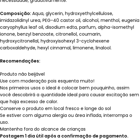
necessidade, gradativamente.
Composição:
Aqua, glycerin, hydroxyethylcellulose,
imidazolidinyl urea, PEG-40 castor oil, alcohol, menthol, eugenia
caryophyllus leaf oil, disodium edta, parfum, alpha-isomethyl
ionone, benzyl benzoate, citronellol, coumarin,
hydroxycitronellal, hydroxyisohexyl 3-cyclohexene
carboxaldehyde, hexyl cinnamal, limonene, linalool.
Recomendações:
Produto não beijável
Use com moderação pois esquenta muito!
Nos primeiros usos o ideal é colocar bem pouquinho, assim
você descobrirá a quantidade ideal para causar excitação sem
que haja excesso de calor.
Conserve o produto em local fresco e longe do sol
Se estiver com alguma alergia ou área inflada, interrompa o
uso.
Mantenha fora do alcance de crianças
Postagem 1 dia útil após a confirmação de pagamento.