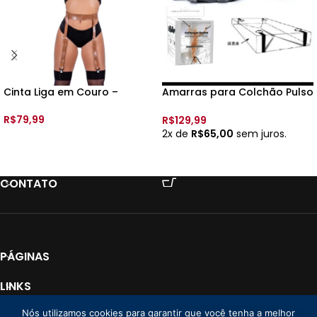
Cinta Liga em Couro –
Amarras para Colchão Pulso
e Tornozelo – YSZE626 – Cor:
Preto
R$
79,99
R$
129,99
2x de
R$
65,00
sem juros.
VER OPÇÕES
ADICIONAR AO CARRINHO
CONTATO
PÁGINAS
LINKS
Nós utilizamos cookies para garantir que você tenha a melhor
PAGAMENTO